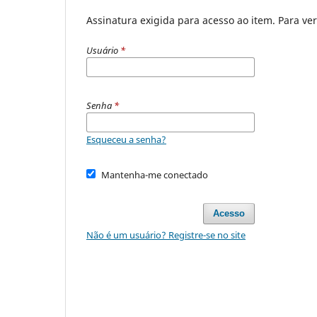
Assinatura exigida para acesso ao item. Para veri
Usuário
*
Senha
*
Esqueceu a senha?
Mantenha-me conectado
Acesso
Não é um usuário? Registre-se no site